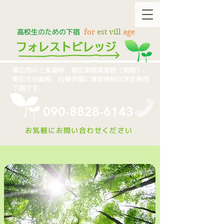
​高校生のための下宿
for
est vill
age
帯広市の三条高校、帯広南商業高校（南商）、
帯広大谷高校、白樺学園に通学便利な学生専用
下宿です。
090-8828-6143
お気軽にお問い合わせください