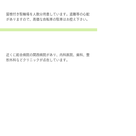
駐輪場はありますか？
屋根付き駐輪場を人数分用意しています。盗難等の心配
がありますので、高価な自転車の駐車はお控え下さい。
近隣に病院がありますか？
近くに総合病院の開西病院があり、内科医院、歯科、整
形外科などクリニックが点在しています。
3年生の2学期から途中入居できますか？
要ご相談となります。
卒業後、進学するのですが、そのままお世
話になることは出来ますか？